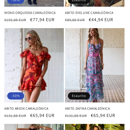
MONO ORQUÍDEA CAMALEÓNICA
ABITO EVELUNE CAMALEÓNICA
Prezzo
Prezzo
€77,94 EUR
Prezzo
Prezzo
€44,94 EUR
€155,88 EUR
€89,88 EUR
di
scontato
di
scontato
listino
listino
-50%
Esaurito
ABITO ARION CAMALEÓNICA
ABITO ZAFIRA CAMALEÓNICA
Prezzo
Prezzo
€65,94 EUR
Prezzo
Prezzo
€65,94 EUR
€131,88 EUR
€131,88 EUR
di
scontato
di
scontato
listino
listino