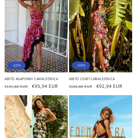
-50%
-50%
ABITO AGAPORNI CAMALEÓNICA
ABITO COATÍ CAMALEÓNICA
Prezzo
Prezzo
€95,94 EUR
Prezzo
Prezzo
€92,94 EUR
€191,88 EUR
€185,88 EUR
di
scontato
di
scontato
listino
listino