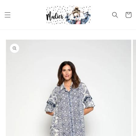
Ir
directamente
al contenido
Carrito
Ir
directamente
a la
información
del producto