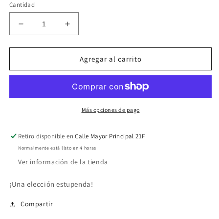
Cantidad
Reducir
Aumentar
cantidad
cantidad
para
para
VESTIDO
VESTIDO
Agregar al carrito
AURORA
AURORA
Más opciones de pago
Retiro disponible en
Calle Mayor Principal 21F
Normalmente está listo en 4 horas
Ver información de la tienda
¡Una elección estupenda!
Compartir