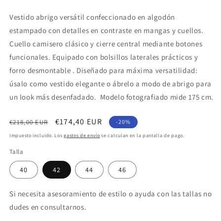
Vestido abrigo versátil confeccionado en algodón
estampado con detalles en contraste en mangas y cuellos.
Cuello camisero clásico y cierre central mediante botones
funcionales. Equipado con bolsillos laterales prácticos y
forro desmontable . Diseñado para máxima versatilidad:
úsalo como vestido elegante o ábrelo a modo de abrigo para
un look más desenfadado. Modelo fotografiado mide 175 cm.
Precio
Precio
€174,40 EUR
€218,00 EUR
-20%
habitual
de
Impuesto incluido. Los
gastos de envío
se calculan en la pantalla de pago.
oferta
Talla
40
42
44
46
Si necesita asesoramiento de estilo o ayuda con las tallas no
dudes en consultarnos.