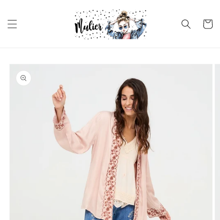
Ir
directamente
al contenido
Carrito
Ir
directamente
a la
información
del producto