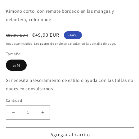
Kimono corto, con remate bordado en las mangas y
delantera, color nude
Precio
Precio
€49,90 EUR
€89,90 EUR
-44%
habitual
de
Impuesto incluido. Los
gastos de envío
se calculan en la pantalla de pago.
oferta
Tamaño
S/M
Si necesita asesoramiento de estilo o ayuda con las tallas no
dudes en consultarnos.
Cantidad
Reducir
Aumentar
cantidad
cantidad
para
para
Kimono
Kimono
Agregar al carrito