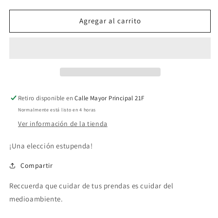
cantidad
cantidad
para
para
Camiseta
Camiseta
Agregar al carrito
manga
manga
corta
corta
estampada
estampada
Retiro disponible en
Calle Mayor Principal 21F
Normalmente está listo en 4 horas
Ver información de la tienda
¡Una elección estupenda!
Compartir
Reccuerda que cuidar de tus prendas es cuidar del
medioambiente.