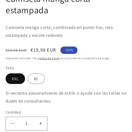
una
ventana
estampada
modal
Camiseta manga corta, combinada en punto liso, tela
estampada y escote redondo
Precio
Precio
€19,98 EUR
€39,98 EUR
-50%
habitual
de
Impuesto incluido. Los
gastos de envío
se calculan en la pantalla de pago.
oferta
Talla
XXL
XL
Si necesita asesoramiento de estilo o ayuda con las tallas no
dudes en consultarnos.
Cantidad
Reducir
Aumentar