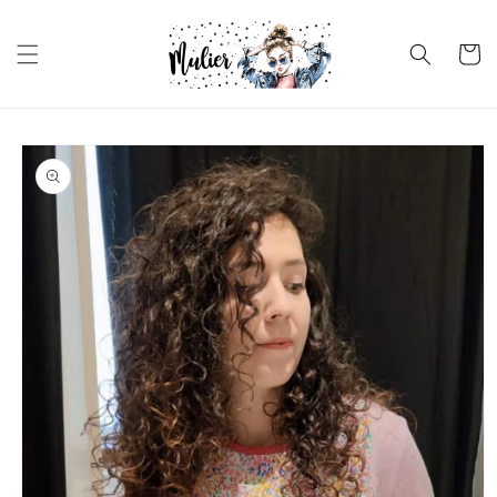
Ir
directamente
al contenido
Carrito
Ir
directamente
a la
información
del producto