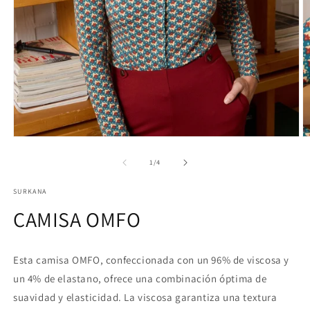
Abrir
Ab
elemento
e
multimedia
m
de
1
/
4
1
2
en
e
SURKANA
una
u
ventana
v
CAMISA OMFO
modal
m
Esta camisa OMFO, confeccionada con un 96% de viscosa y
un 4% de elastano, ofrece una combinación óptima de
suavidad y elasticidad. La viscosa garantiza una textura