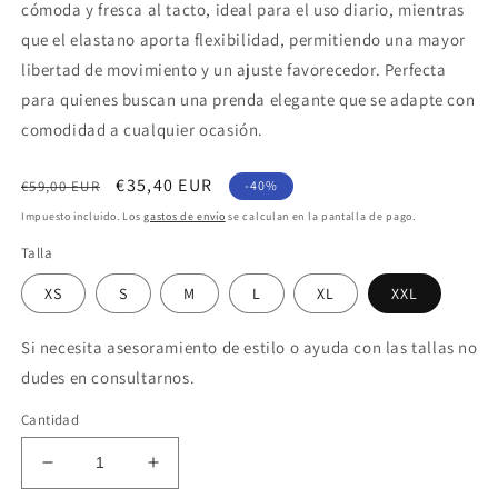
cómoda y fresca al tacto, ideal para el uso diario, mientras
que el elastano aporta flexibilidad, permitiendo una mayor
libertad de movimiento y un ajuste favorecedor. Perfecta
para quienes buscan una prenda elegante que se adapte con
comodidad a cualquier ocasión.
Precio
Precio
€35,40 EUR
€59,00 EUR
-40%
habitual
de
Impuesto incluido. Los
gastos de envío
se calculan en la pantalla de pago.
oferta
Talla
XS
S
M
L
XL
XXL
Si necesita asesoramiento de estilo o ayuda con las tallas no
dudes en consultarnos.
Cantidad
Reducir
Aumentar
cantidad
cantidad