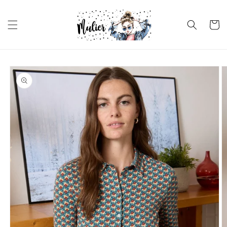
Ir
directamente
al contenido
Carrito
Ir
directamente
a la
información
del producto