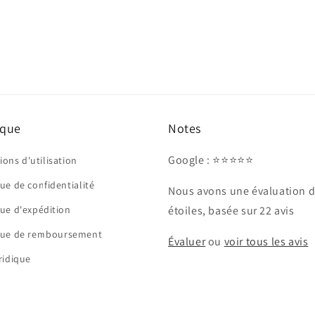
Ouvrir
le
média
3
dans
une
fenêtre
modale
ique
Notes
Google : ⭐⭐⭐⭐⭐
ions d'utilisation
que de confidentialité
Nous avons une évaluation d
que d'expédition
étoiles, basée sur 22 avis
ique de remboursement
Évaluer
ou
voir tous les avis
uridique