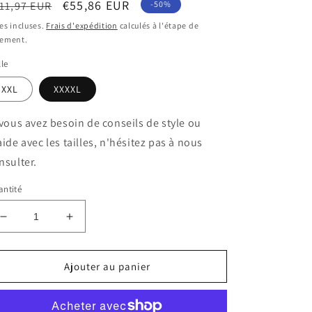
ix
Prix
€55,86 EUR
11,97 EUR
-50%
bituel
soldé
es incluses.
Frais d'expédition
calculés à l'étape de
iement.
lle
XXL
XXXXL
 vous avez besoin de conseils de style ou
aide avec les tailles, n'hésitez pas à nous
nsulter.
ntité
Réduire
Augmenter
la
la
quantité
quantité
de
de
Ajouter au panier
Robe
Robe
chemise
chemise
bleue
bleue