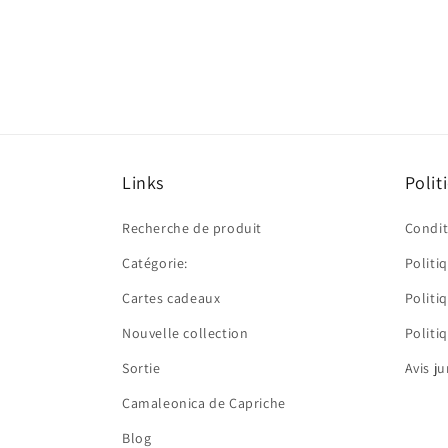
Ouvrir
le
média
2
dans
une
fenêtre
modale
Links
Polit
Recherche de produit
Condit
Catégorie:
Politi
Cartes cadeaux
Politi
Nouvelle collection
Polit
Sortie
Avis j
Camaleonica de Capriche
Blog