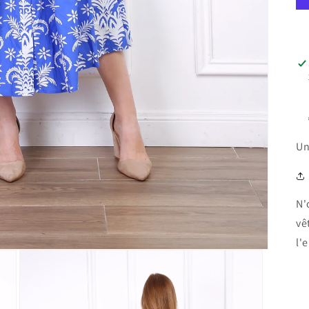
Un
N'
vê
l'