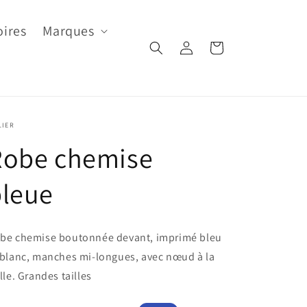
oires
Marques
Connexion
Panier
LIER
Robe chemise
bleue
be chemise boutonnée devant, imprimé bleu
 blanc, manches mi-longues, avec nœud à la
ille. Grandes tailles