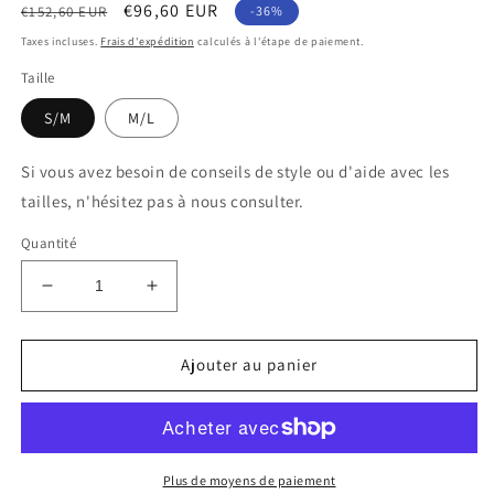
Prix
Prix
€96,60 EUR
€152,60 EUR
-36%
habituel
soldé
Taxes incluses.
Frais d'expédition
calculés à l'étape de paiement.
Taille
S/M
M/L
Si vous avez besoin de conseils de style ou d'aide avec les
tailles, n'hésitez pas à nous consulter.
Quantité
Réduire
Augmenter
la
la
quantité
quantité
de
de
Ajouter au panier
ROBE
ROBE
ASIMÉTRIQUE
ASIMÉTRIQUE
Plus de moyens de paiement