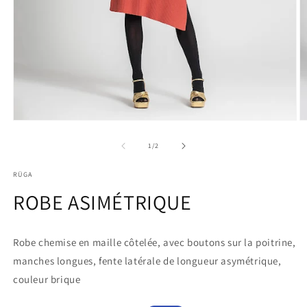
Ouvrir
Ou
le
le
média
m
de
1
/
2
1
2
dans
d
RÜGA
une
u
fenêtre
fe
ROBE ASIMÉTRIQUE
modale
m
Robe chemise en maille côtelée, avec boutons sur la poitrine,
manches longues, fente latérale de longueur asymétrique,
couleur brique