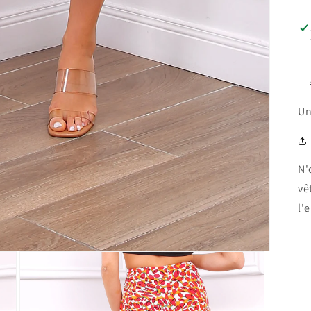
Un
N'
vê
l'