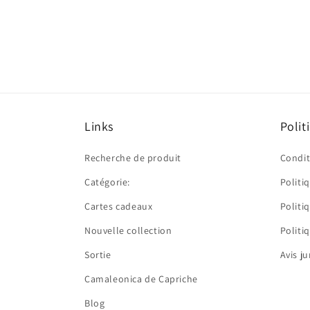
Ouvrir
le
média
2
dans
une
fenêtre
modale
Links
Polit
Recherche de produit
Condit
Catégorie:
Politi
Cartes cadeaux
Politi
Nouvelle collection
Polit
Sortie
Avis j
Camaleonica de Capriche
Blog