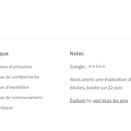
Ouvrir
le
média
3
dans
une
fenêtre
modale
ique
Notes
Google : ⭐⭐⭐⭐⭐
ions d'utilisation
que de confidentialité
Nous avons une évaluation d
que d'expédition
étoiles, basée sur 22 avis
ique de remboursement
Évaluer
ou
voir tous les avis
uridique