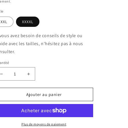
iement.
lle
XXL
XXXXL
 vous avez besoin de conseils de style ou
aide avec les tailles, n'hésitez pas à nous
nsulter.
ntité
Réduire
Augmenter
la
la
quantité
quantité
de
de
Ajouter au panier
Jupe
Jupe
drapée
drapée
Plus de moyens de paiement