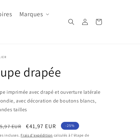
oires
Marques
Connexion
Panier
LIER
Jupe drapée
pe imprimée avec drapé et ouverture latérale
rondie, avec décoration de boutons blancs,
andes tailles
ix
Prix
€41,97 EUR
5,97 EUR
-25%
bituel
soldé
es incluses.
Frais d'expédition
calculés à l'étape de