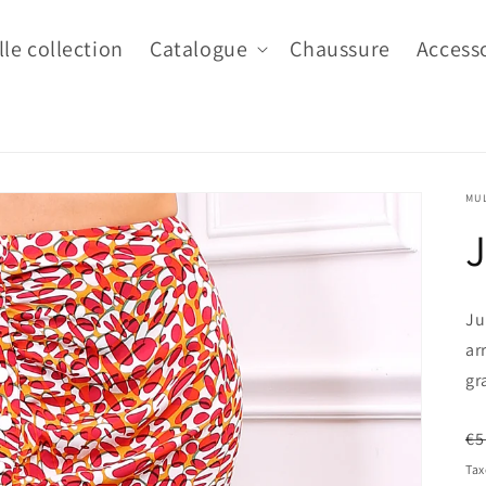
le collection
Catalogue
Chaussure
Access
MU
Ju
ar
gr
Pr
€5
ha
Tax