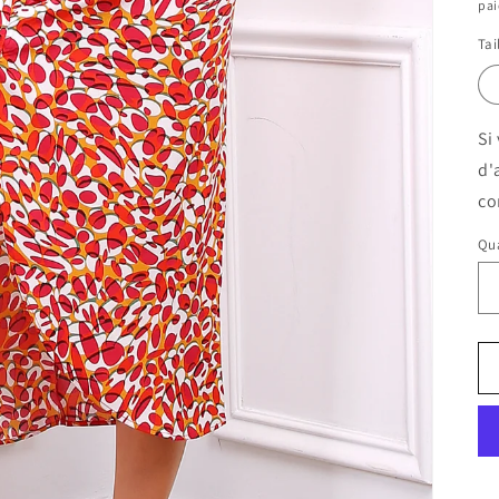
pa
Tai
Si
d'
co
Qua