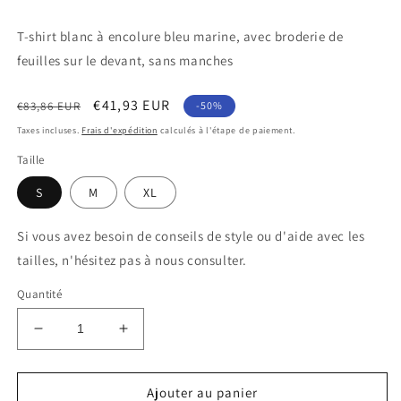
T-shirt blanc à encolure bleu marine, avec broderie de
feuilles sur le devant, sans manches
Prix
Prix
€41,93 EUR
€83,86 EUR
-50%
habituel
soldé
Taxes incluses.
Frais d'expédition
calculés à l'étape de paiement.
Taille
S
M
XL
Si vous avez besoin de conseils de style ou d'aide avec les
tailles, n'hésitez pas à nous consulter.
Quantité
Réduire
Augmenter
la
la
quantité
quantité
de
de
Ajouter au panier