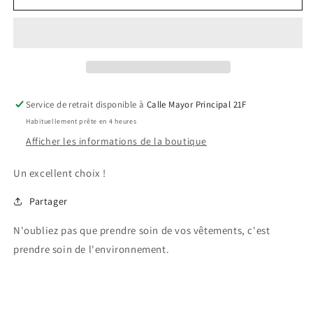
T-
T-
shirt
shirt
Alba
Alba
Service de retrait disponible à
Calle Mayor Principal 21F
Habituellement prête en 4 heures
Afficher les informations de la boutique
Un excellent choix !
Partager
N'oubliez pas que prendre soin de vos vêtements, c'est
prendre soin de l'environnement.